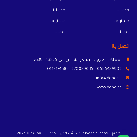
خدماتنا
خدماتنا
مشاريعنا
مشاريعنا
أعملنا
أعملنا
اتصل بنا
المملكـة العربيـة السـعودية، الريـاض 13525 - 7639
0555429909 - 920029035 -0112174589
info@done.sa
www.done.sa
جميع الحقوق محفوظة لدى شركة دنّ للخدمات العقارية © 2026