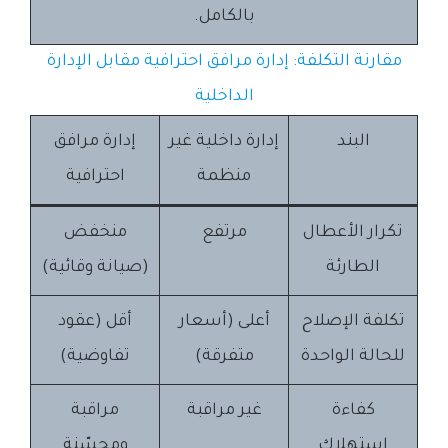
بالكامل.
مقارنة التكلفة: إدارة مرافق احترافية مقابل الإدارة
الداخلية
البند
إدارة داخلية غير
إدارة مرافق
منظمة
احترافية
تكرار الأعطال
مرتفع
منخفض
الطارئة
(صيانة وقائية)
تكلفة الإصلاح
أعلى (أسعار
أقل (عقود
للحالة الواحدة
متفرقة)
تفاوضية)
كفاءة
غير مراقبة
مراقبة
استهلاك
ومحسّنة